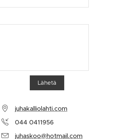
Lähetä
juhakalliolahti.com
044 0411956
juhaskoo@hotmail.com