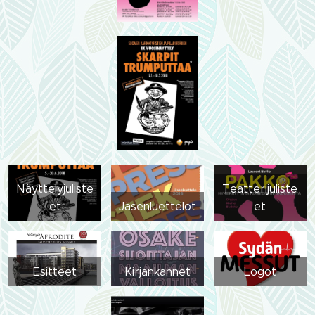
Näyttelyjuliste
Teatterijuliste
et
Jäsenluettelot
et
Esitteet
Kirjankannet
Logot